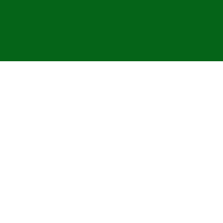
LOGIN